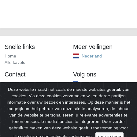
Snelle links
Meer veilingen
Home
Nederland
Alle kavels
Contact
Volg ons
info@alleveilingen.net
Facebook
Deze website maakt net zoals de meeste websites gebruik van
cookies. Via deze cookies verzamelen wij en derde partijen
informatie over uw bezoek en interesses. Op deze manier is het
mogelijk om het gebruik van onze site te analyseren, de inhoud
van de website te personaliseren, u relevante advertenties te
tonen en sociale media functies te integreren. Door verder
gebruik te maken van deze website geeft u toestemming voor
© 2026
Alleveilingen.
Alle rechten voorbehouden.
alle cookies en een optimale surfervaring.
Ik ga akkoord