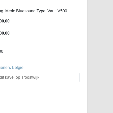
ing. Merk: Bluesound Type: Vault V500
00,00
00,00
00
ienen, België
dit kavel op Troostwijk