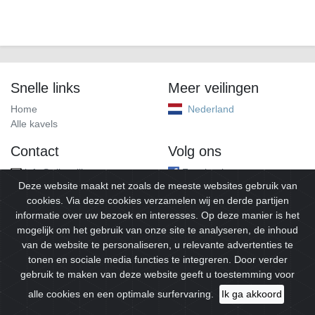
Snelle links
Meer veilingen
Home
Nederland
Alle kavels
Contact
Volg ons
info@alleveilingen.net
Facebook
Deze website maakt net zoals de meeste websites gebruik van
cookies. Via deze cookies verzamelen wij en derde partijen
informatie over uw bezoek en interesses. Op deze manier is het
mogelijk om het gebruik van onze site te analyseren, de inhoud
van de website te personaliseren, u relevante advertenties te
tonen en sociale media functies te integreren. Door verder
gebruik te maken van deze website geeft u toestemming voor
© 2026
Alleveilingen.
Alle rechten voorbehouden.
alle cookies en een optimale surfervaring.
Ik ga akkoord