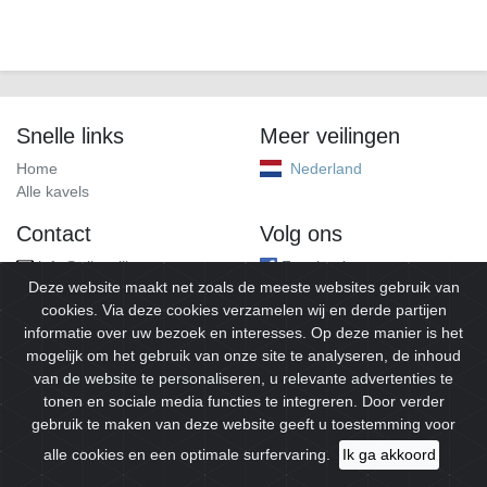
Snelle links
Meer veilingen
Home
Nederland
Alle kavels
Contact
Volg ons
info@alleveilingen.net
Facebook
Deze website maakt net zoals de meeste websites gebruik van
cookies. Via deze cookies verzamelen wij en derde partijen
informatie over uw bezoek en interesses. Op deze manier is het
mogelijk om het gebruik van onze site te analyseren, de inhoud
van de website te personaliseren, u relevante advertenties te
tonen en sociale media functies te integreren. Door verder
gebruik te maken van deze website geeft u toestemming voor
© 2026
Alleveilingen.
Alle rechten voorbehouden.
alle cookies en een optimale surfervaring.
Ik ga akkoord