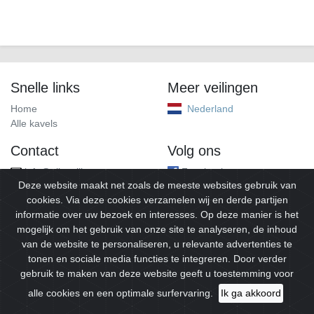
Snelle links
Meer veilingen
Home
Nederland
Alle kavels
Contact
Volg ons
info@alleveilingen.net
Facebook
Deze website maakt net zoals de meeste websites gebruik van
cookies. Via deze cookies verzamelen wij en derde partijen
informatie over uw bezoek en interesses. Op deze manier is het
mogelijk om het gebruik van onze site te analyseren, de inhoud
van de website te personaliseren, u relevante advertenties te
tonen en sociale media functies te integreren. Door verder
gebruik te maken van deze website geeft u toestemming voor
© 2026
Alleveilingen.
Alle rechten voorbehouden.
alle cookies en een optimale surfervaring.
Ik ga akkoord