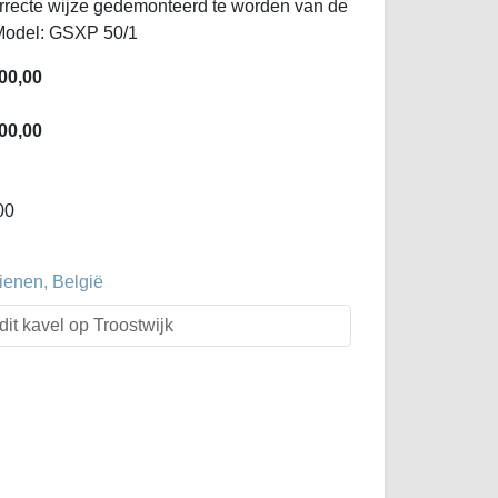
orrecte wijze gedemonteerd te worden van de
Model: GSXP 50/1
00,00
00,00
00
ienen, België
dit kavel op Troostwijk