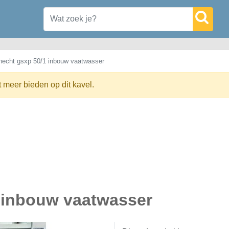
echt gsxp 50/1 inbouw vaatwasser
t meer bieden op dit kavel.
 inbouw vaatwasser