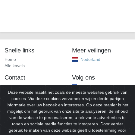
Snelle links
Meer veilingen
Home
Nederland
Alle kavels
Contact
Volg ons
info@alleveilingen.net
Facebook
Deze website maakt net zoals de meeste websites gebruik van
cookies. Via deze cookies verzamelen wij en derde partijen
informatie over uw bezoek en interesses. Op deze manier is het
mogelijk om het gebruik van onze site te analyseren, de inhoud
van de website te personaliseren, u relevante advertenties te
tonen en sociale media functies te integreren. Door verder
gebruik te maken van deze website geeft u toestemming voor
© 2026
Alleveilingen.
Alle rechten voorbehouden.