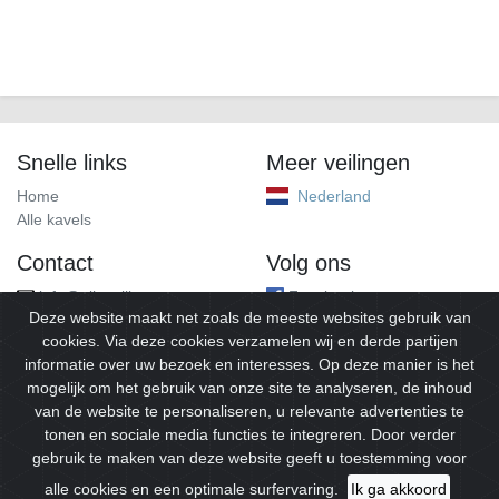
Snelle links
Meer veilingen
Home
Nederland
Alle kavels
Contact
Volg ons
info@alleveilingen.net
Facebook
Deze website maakt net zoals de meeste websites gebruik van
cookies. Via deze cookies verzamelen wij en derde partijen
informatie over uw bezoek en interesses. Op deze manier is het
mogelijk om het gebruik van onze site te analyseren, de inhoud
van de website te personaliseren, u relevante advertenties te
tonen en sociale media functies te integreren. Door verder
gebruik te maken van deze website geeft u toestemming voor
© 2026
Alleveilingen.
Alle rechten voorbehouden.
alle cookies en een optimale surfervaring.
Ik ga akkoord