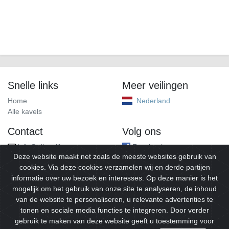
Snelle links
Meer veilingen
Home
Nederland
Alle kavels
Contact
Volg ons
info@alleveilingen.net
Facebook
Deze website maakt net zoals de meeste websites gebruik van
cookies. Via deze cookies verzamelen wij en derde partijen
informatie over uw bezoek en interesses. Op deze manier is het
mogelijk om het gebruik van onze site te analyseren, de inhoud
van de website te personaliseren, u relevante advertenties te
tonen en sociale media functies te integreren. Door verder
gebruik te maken van deze website geeft u toestemming voor
© 2026
Alleveilingen.
Alle rechten voorbehouden.