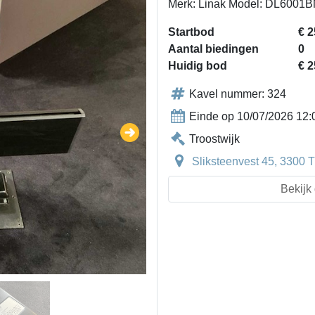
Merk: Linak Model: DL6001
Startbod
€ 2
Aantal biedingen
0
Huidig bod
€ 2
Kavel nummer: 324
Einde op 10/07/2026 12:
Troostwijk
Sliksteenvest 45, 3300 T
Bekijk 