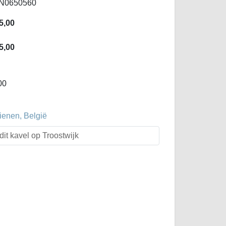
BN0650560
5,00
5,00
00
ienen, België
dit kavel op Troostwijk