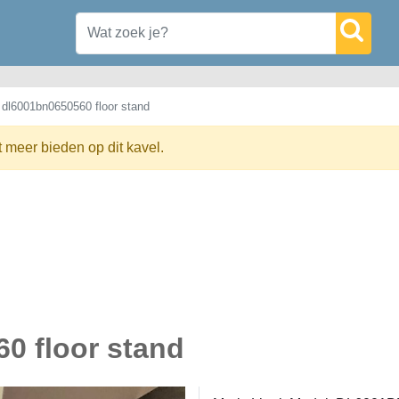
 dl6001bn0650560 floor stand
t meer bieden op dit kavel.
0 floor stand