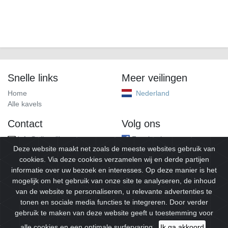
Snelle links
Meer veilingen
Home
Nederland
Alle kavels
Contact
Volg ons
info@alleveilingen.net
Facebook
Deze website maakt net zoals de meeste websites gebruik van
cookies. Via deze cookies verzamelen wij en derde partijen
informatie over uw bezoek en interesses. Op deze manier is het
mogelijk om het gebruik van onze site te analyseren, de inhoud
van de website te personaliseren, u relevante advertenties te
tonen en sociale media functies te integreren. Door verder
gebruik te maken van deze website geeft u toestemming voor
© 2026
Alleveilingen.
Alle rechten voorbehouden.
alle cookies en een optimale surfervaring.
Ik ga akkoord