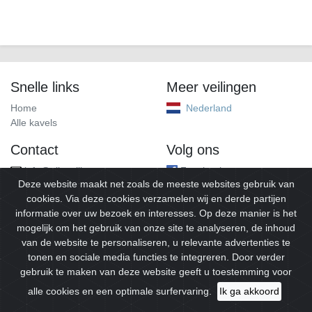
Snelle links
Meer veilingen
Home
Nederland
Alle kavels
Contact
Volg ons
info@alleveilingen.net
Facebook
Deze website maakt net zoals de meeste websites gebruik van
cookies. Via deze cookies verzamelen wij en derde partijen
informatie over uw bezoek en interesses. Op deze manier is het
mogelijk om het gebruik van onze site te analyseren, de inhoud
van de website te personaliseren, u relevante advertenties te
tonen en sociale media functies te integreren. Door verder
gebruik te maken van deze website geeft u toestemming voor
© 2026
Alleveilingen.
Alle rechten voorbehouden.
alle cookies en een optimale surfervaring.
Ik ga akkoord