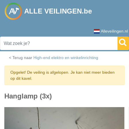
ALLE VEILINGEN.be
Alleveilingen.nl
< Terug naar
High-end elektro en winkelinrichting
Opgelet! De veiling is afgelopen. Je kan niet meer bieden
op dit kavel.
Hanglamp (3x)