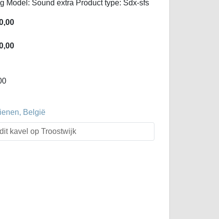
Model: Sound extra Product type: Sdx-sfs
0,00
0,00
00
ienen, België
dit kavel op Troostwijk