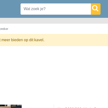
preker
t meer bieden op dit kavel.