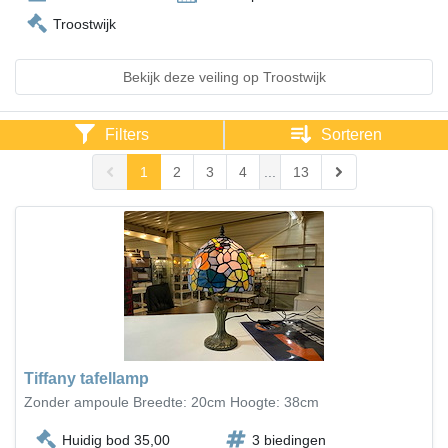
Troostwijk
Bekijk deze veiling op Troostwijk
Filters
Sorteren
1
2
3
4
...
13
Tiffany tafellamp
Zonder ampoule Breedte: 20cm Hoogte: 38cm
Huidig bod 35,00
3 biedingen