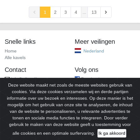
1
2
3
4
...
13
Snelle links
Meer veilingen
Home
Nederland
Alle kavels
Contact
Volg ons
info@alleveilingen.net
Facebook
Deze website maakt net zoals de meeste websites gebruik van
cookies. Via deze cookies verzamelen wij en derde partijen
informatie over uw bezoek en interesses. Op deze manier is het
mogelijk om het gebruik van onze site te analyseren, de inhoud
van de website te personaliseren, u relevante advertenties te
tonen en sociale media functies te integreren. Door verder
gebruik te maken van deze website geeft u toestemming voor
© 2026
Alleveilingen.
Alle rechten voorbehouden.
alle cookies en een optimale surfervaring.
Ik ga akkoord