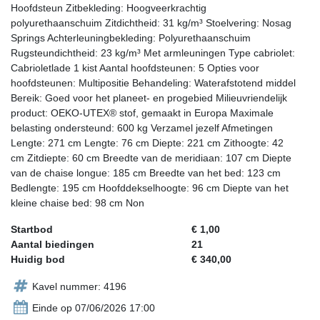
Hoofdsteun Zitbekleding: Hoogveerkrachtig
polyurethaanschuim Zitdichtheid: 31 kg/m³ Stoelvering: Nosag
Springs Achterleuningbekleding: Polyurethaanschuim
Rugsteundichtheid: 23 kg/m³ Met armleuningen Type cabriolet:
Cabrioletlade 1 kist Aantal hoofdsteunen: 5 Opties voor
hoofdsteunen: Multipositie Behandeling: Waterafstotend middel
Bereik: Goed voor het planeet- en progebied Milieuvriendelijk
product: OEKO-UTEX® stof, gemaakt in Europa Maximale
belasting ondersteund: 600 kg Verzamel jezelf Afmetingen
Lengte: 271 cm Lengte: 76 cm Diepte: 221 cm Zithoogte: 42
cm Zitdiepte: 60 cm Breedte van de meridiaan: 107 cm Diepte
van de chaise longue: 185 cm Breedte van het bed: 123 cm
Bedlengte: 195 cm Hoofddekselhoogte: 96 cm Diepte van het
kleine chaise bed: 98 cm Non
Startbod
€ 1,00
Aantal biedingen
21
Huidig bod
€ 340,00
Kavel nummer: 4196
Einde op 07/06/2026 17:00