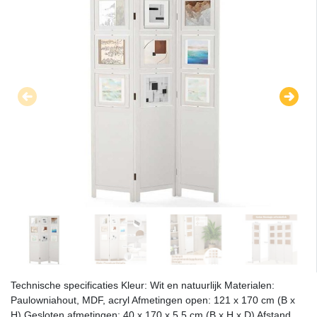
Technische specificaties Kleur: Wit en natuurlijk Materialen:
Paulowniahout, MDF, acryl Afmetingen open: 121 x 170 cm (B x
H) Gesloten afmetingen: 40 x 170 x 5,5 cm (B x H x D) Afstand