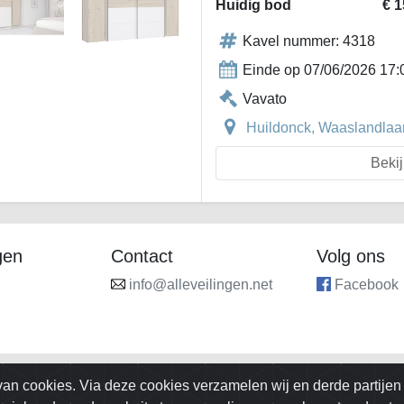
Huidig bod
€ 1
Kavel nummer: 4318
Einde op 07/06/2026 17:
Vavato
Huildonck, Waaslandlaan
Bekij
gen
Contact
Volg ons
info@alleveilingen.net
Facebook
an cookies. Via deze cookies verzamelen wij en derde partijen 