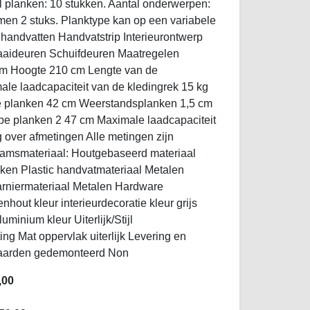
 planken: 10 stukken. Aantal onderwerpen:
emen 2 stuks. Planktype kan op een variabele
handvatten Handvatstrip Interieurontwerp
aaideuren Schuifdeuren Maatregelen
cm Hoogte 210 cm Lengte van de
le laadcapaciteit van de kledingrek 15 kg
e planken 42 cm Weerstandsplanken 1,5 cm
pe planken 2 47 cm Maximale laadcapaciteit
over afmetingen Alle metingen zijn
aamsmateriaal: Houtgebaseerd materiaal
kken Plastic handvatmateriaal Metalen
harniermateriaal Metalen Hardware
hout kleur interieurdecoratie kleur grijs
minium kleur Uiterlijk/Stijl
ng Mat oppervlak uiterlijk Levering en
aarden gedemonteerd Non
,00