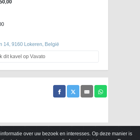
50,00
00
 14, 9160 Lokeren, België
k dit kavel op Vavato
informatie over uw bezoek en interesses. Op deze manier is