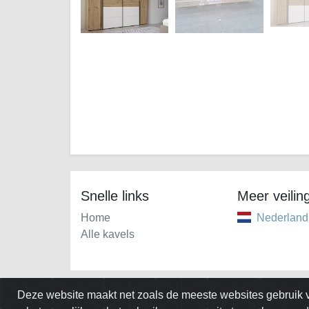
Snelle links
Meer veilin
Home
Nederland
Alle kavels
Deze website maakt net zoals de meeste websites gebruik v