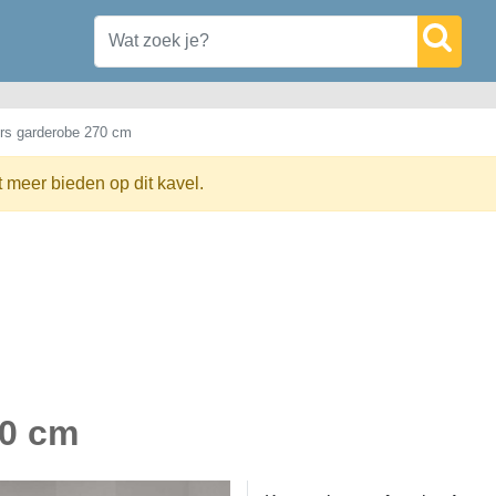
rs garderobe 270 cm
t meer bieden op dit kavel.
70 cm