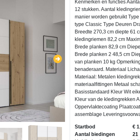
Kenmerken en functies Aantal
12 stukken. Aantal kledingri
manier worden gebruikt Type 
type Classic Type Deuren Dr
Breedte 270,3 cm diepte 61 
kledingriemen 82,2 cm Maxima
Brede planken 82,9 cm Diep
Brede planken 2 48,5 cm Die
van planken 10 kg Opmerking 
benaderaard. Materiaal Lich
Materiaal: Metalen kledingre
materiaalfittingen Metaal sc
Basisstandaard Kleur Wit eiken
Kleur van de kledingrekken Alu
Oppervlaktecoating Plaatcoati
assemblage Leveringsvoorw
Startbod
€ 1
Aantal biedingen
21