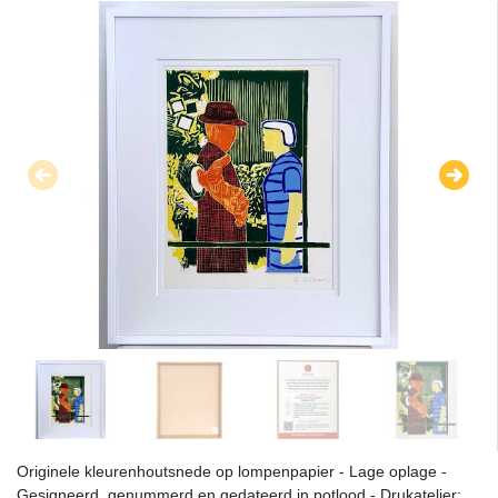
Originele kleurenhoutsnede op lompenpapier - Lage oplage -
Gesigneerd, genummerd en gedateerd in potlood - Drukatelier: