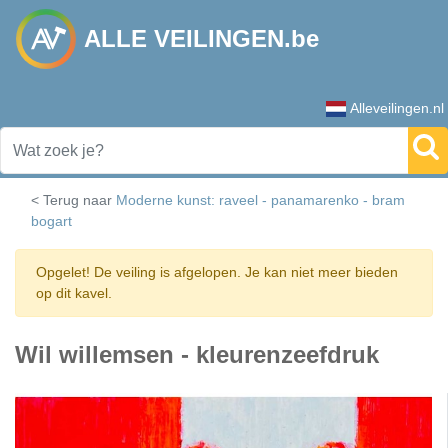
ALLE VEILINGEN.be
Alleveilingen.nl
< Terug naar
Moderne kunst: raveel - panamarenko - bram
bogart
Opgelet! De veiling is afgelopen. Je kan niet meer bieden
op dit kavel.
Wil willemsen - kleurenzeefdruk