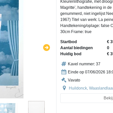
Kleurenlithografie, met dro
Magritte', handtekening in de
genummerd, niet ingelijst Ne
1967) Titel van werk: La pein
Handtekening/oplage: false 
30cm Frame: true
Startbod
€ 3
Aantal biedingen
0
Huidig bod
€ 3
Kavel nummer: 37
Einde op 07/06/2026 18:
Vavato
Huildonck, Waaslandlaan
Bekij