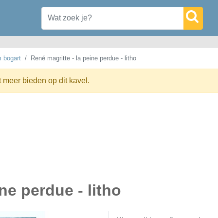
m bogart
René magritte - la peine perdue - litho
t meer bieden op dit kavel.
ne perdue - litho