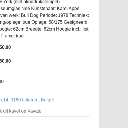
w York (met blinddrukstempel) -
museumglas Nee Kunstenaar: Karel Appel
van werk: Bull Dog Periode: 1978 Techniek:
ing/oplage: true Oplage: 58/175 Gesigneerd:
te: 62cm Breedte: 82cm Hoogte incl. lijst:
 Frame: true
50,00
50,00
00
 14, 9160 Lokeren, België
k dit kavel op Vavato