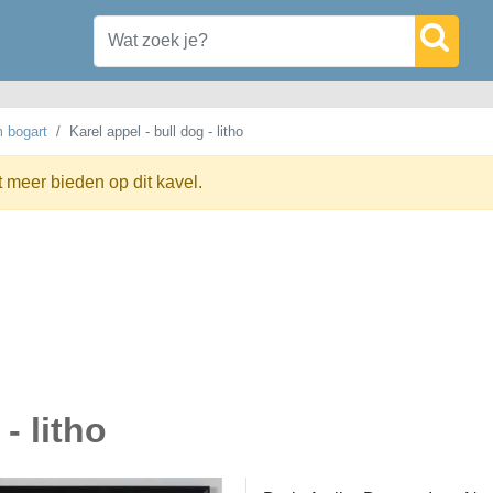
m bogart
Karel appel - bull dog - litho
t meer bieden op dit kavel.
- litho