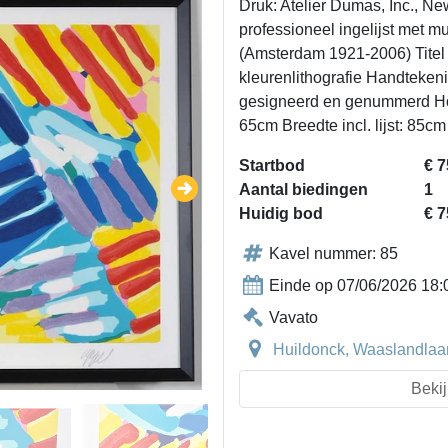
Druk: Atelier Dumas, Inc., Ne
professioneel ingelijst met 
(Amsterdam 1921-2006) Titel 
kleurenlithografie Handteken
gesigneerd en genummerd Hoog
65cm Breedte incl. lijst: 85cm
Startbod
€ 7
Aantal biedingen
1
Huidig bod
€ 7
Kavel nummer: 85
Einde op 07/06/2026 18:
Vavato
Huildonck, Waaslandlaan
Bekij