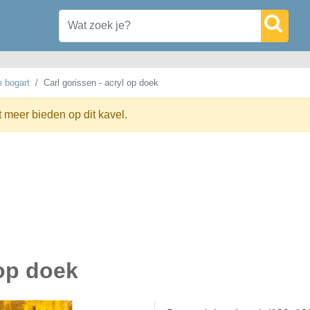
m bogart
Carl gorissen - acryl op doek
t meer bieden op dit kavel.
 op doek