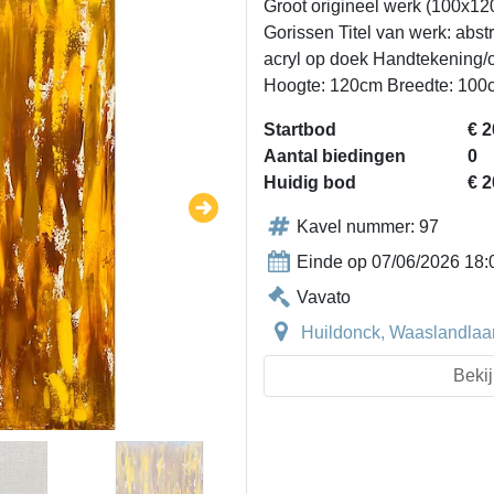
Groot origineel werk (100x12
Gorissen Titel van werk: abst
acryl op doek Handtekening/o
Hoogte: 120cm Breedte: 100
Startbod
€ 2
Aantal biedingen
0
Huidig bod
€ 2
Kavel nummer: 97
Einde op 07/06/2026 18:
Vavato
Huildonck, Waaslandlaan
Bekij