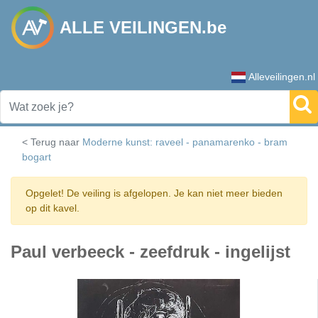
ALLE VEILINGEN.be
Alleveilingen.nl
< Terug naar
Moderne kunst: raveel - panamarenko - bram
bogart
Opgelet! De veiling is afgelopen. Je kan niet meer bieden
op dit kavel.
Paul verbeeck - zeefdruk - ingelijst