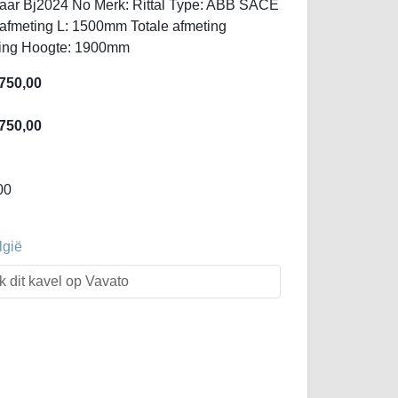
elaar Bj2024 No Merk: Rittal Type: ABB SACE
afmeting L: 1500mm Totale afmeting
ting Hoogte: 1900mm
750,00
750,00
00
lgië
k dit kavel op Vavato