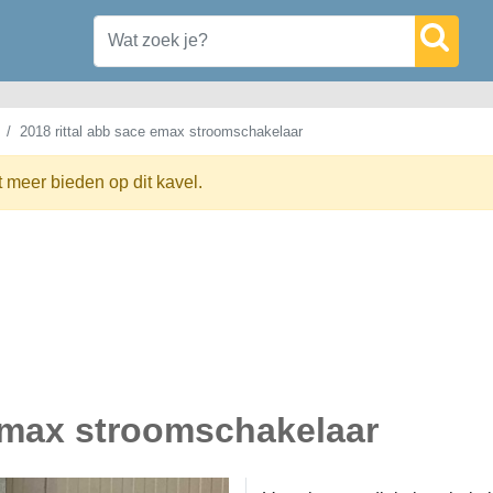
2018 rittal abb sace emax stroomschakelaar
t meer bieden op dit kavel.
 emax stroomschakelaar