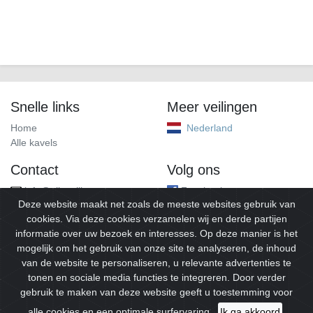
Snelle links
Meer veilingen
Home
Nederland
Alle kavels
Contact
Volg ons
info@alleveilingen.net
Facebook
Deze website maakt net zoals de meeste websites gebruik van
cookies. Via deze cookies verzamelen wij en derde partijen
informatie over uw bezoek en interesses. Op deze manier is het
mogelijk om het gebruik van onze site te analyseren, de inhoud
van de website te personaliseren, u relevante advertenties te
tonen en sociale media functies te integreren. Door verder
gebruik te maken van deze website geeft u toestemming voor
© 2026
Alleveilingen.
Alle rechten voorbehouden.
alle cookies en een optimale surfervaring.
Ik ga akkoord