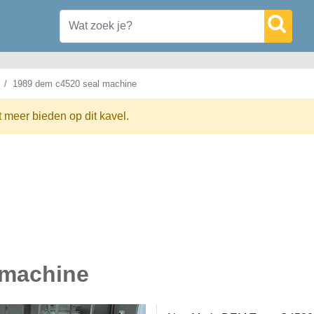
1989 dem c4520 seal machine
t meer bieden op dit kavel.
 machine