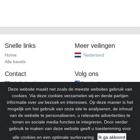
Snelle links
Meer veilingen
Home
Nederland
Alle kavels
Contact
Volg ons
info@alleveilingen.net
Facebook
Deze website maakt net zoals de meeste websites gebruik van
cookies. Via deze cookies verzamelen wij en derde partijen
informatie over uw bezoek en interesses. Op deze manier is het
mogelijk om het gebruik van onze site te analyseren, de inhoud
van de website te personaliseren, u relevante advertenties te
tonen en sociale media functies te integreren. Door verder
gebruik te maken van deze website geeft u toestemming voor
© 2026
Alleveilingen.
Alle rechten voorbehouden.
alle cookies en een optimale surfervaring.
Ik ga akkoord