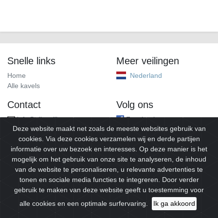
Snelle links
Meer veilingen
Home
Nederland
Alle kavels
Contact
Volg ons
info@alleveilingen.net
Facebook
Deze website maakt net zoals de meeste websites gebruik van
cookies. Via deze cookies verzamelen wij en derde partijen
informatie over uw bezoek en interesses. Op deze manier is het
mogelijk om het gebruik van onze site te analyseren, de inhoud
van de website te personaliseren, u relevante advertenties te
tonen en sociale media functies te integreren. Door verder
gebruik te maken van deze website geeft u toestemming voor
© 2026
Alleveilingen.
Alle rechten voorbehouden.
alle cookies en een optimale surfervaring.
Ik ga akkoord