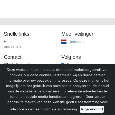
Snelle links
Meer veilingen
Home
Nederland
Alle kavels
Contact
Volg ons
info@alleveilingen.net
Facebook
Deze website maakt net zoals de meeste websites gebruik van
cookies. Via deze cookies verzamelen wij en derde partijen
informatie over uw bezoek en interesses. Op deze manier is het
mogelijk om het gebruik van onze site te analyseren, de inhoud
van de website te personaliseren, u relevante advertenties te
tonen en sociale media functies te integreren. Door verder
gebruik te maken van deze website geeft u toestemming voor
© 2026
Alleveilingen.
Alle rechten voorbehouden.
alle cookies en een optimale surfervaring.
Ik ga akkoord