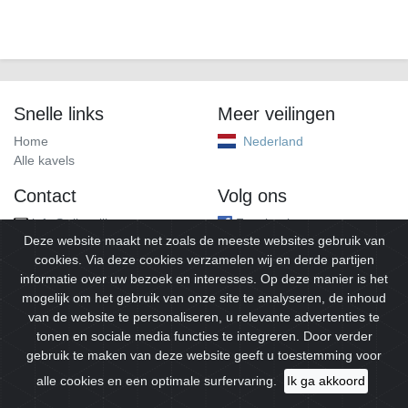
Snelle links
Meer veilingen
Home
Nederland
Alle kavels
Contact
Volg ons
info@alleveilingen.net
Facebook
Deze website maakt net zoals de meeste websites gebruik van
cookies. Via deze cookies verzamelen wij en derde partijen
informatie over uw bezoek en interesses. Op deze manier is het
mogelijk om het gebruik van onze site te analyseren, de inhoud
van de website te personaliseren, u relevante advertenties te
tonen en sociale media functies te integreren. Door verder
gebruik te maken van deze website geeft u toestemming voor
© 2026
Alleveilingen.
Alle rechten voorbehouden.
alle cookies en een optimale surfervaring.
Ik ga akkoord