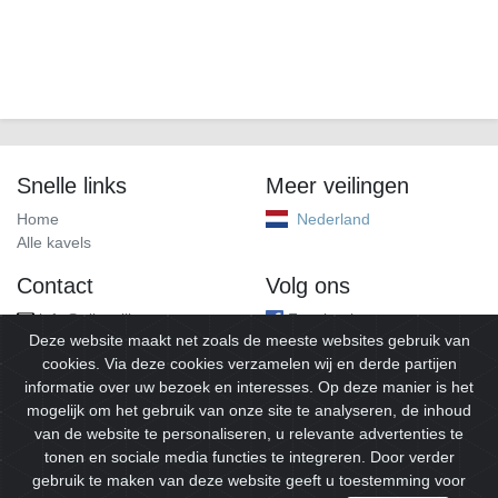
Snelle links
Meer veilingen
Home
Nederland
Alle kavels
Contact
Volg ons
info@alleveilingen.net
Facebook
Deze website maakt net zoals de meeste websites gebruik van
cookies. Via deze cookies verzamelen wij en derde partijen
informatie over uw bezoek en interesses. Op deze manier is het
mogelijk om het gebruik van onze site te analyseren, de inhoud
van de website te personaliseren, u relevante advertenties te
tonen en sociale media functies te integreren. Door verder
gebruik te maken van deze website geeft u toestemming voor
© 2026
Alleveilingen.
Alle rechten voorbehouden.