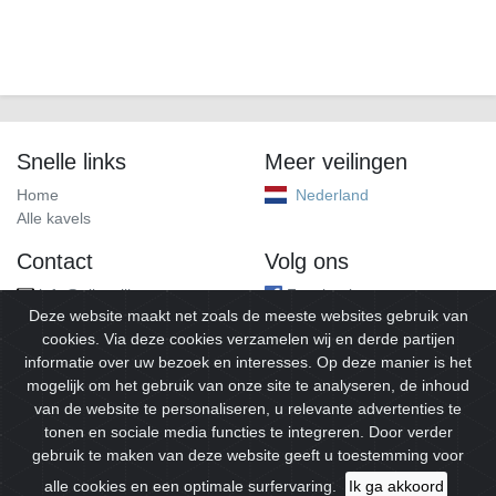
Snelle links
Meer veilingen
Home
Nederland
Alle kavels
Contact
Volg ons
info@alleveilingen.net
Facebook
Deze website maakt net zoals de meeste websites gebruik van
cookies. Via deze cookies verzamelen wij en derde partijen
informatie over uw bezoek en interesses. Op deze manier is het
mogelijk om het gebruik van onze site te analyseren, de inhoud
van de website te personaliseren, u relevante advertenties te
tonen en sociale media functies te integreren. Door verder
gebruik te maken van deze website geeft u toestemming voor
© 2026
Alleveilingen.
Alle rechten voorbehouden.
alle cookies en een optimale surfervaring.
Ik ga akkoord