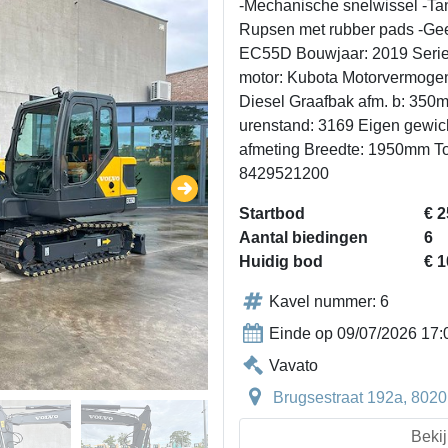
-Mechanische snelwissel -Ta
Rupsen met rubber pads -Ge
EC55D Bouwjaar: 2019 Ser
motor: Kubota Motorvermogen 
Diesel Graafbak afm. b: 35
urenstand: 3169 Eigen gewic
afmeting Breedte: 1950mm T
8429521200
Startbod
€ 2
Aantal biedingen
6
Huidig bod
€ 1
Kavel nummer: 6
Einde op 09/07/2026 17:
Vavato
Brugsestraat 192a, 8020
Bekij