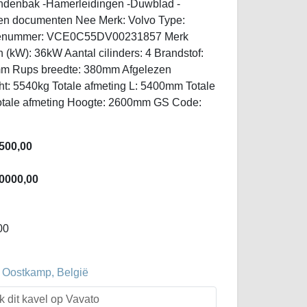
ndenbak -Hamerleidingen -Duwblad -
en documenten Nee Merk: Volvo Type:
ienummer: VCE0C55DV00231857 Merk
(kW): 36kW Aantal cilinders: 4 Brandstof:
0mm Rups breedte: 380mm Afgelezen
ht: 5540kg Totale afmeting L: 5400mm Totale
otale afmeting Hoogte: 2600mm GS Code:
500,00
0000,00
00
 Oostkamp, België
k dit kavel op Vavato