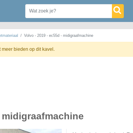
tmateriaal
Volvo - 2019 - ec55d - midigraafmachine
t meer bieden op dit kavel.
- midigraafmachine