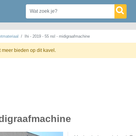
tmateriaal
Ihi - 2019 - 55 nsl - midigraafmachine
t meer bieden op dit kavel.
midigraafmachine