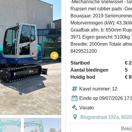
-Mechanische snelwissel -Ta
Rupsen met rubber pads -Ge
Bouwjaar: 2019 Serienumme
Motorvermogen (kW): 43.3kW A
Graafbak afm. b: 650mm Rup
3971 Eigen gewicht: 5100kg 
Breedte: 2000mm Totale afm
8429521200
Startbod
€ 2
Aantal biedingen
5
Huidig bod
€ 8
Kavel nummer: 12
Einde op 09/07/2026 17:
Vavato
Brugsestraat 192a, 8020
Bekij