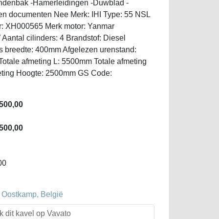
ndenbak -Hamerleidingen -Duwblad -
en documenten Nee Merk: IHI Type: 55 NSL
r: XH000565 Merk motor: Yanmar
antal cilinders: 4 Brandstof: Diesel
s breedte: 400mm Afgelezen urenstand:
Totale afmeting L: 5500mm Totale afmeting
eting Hoogte: 2500mm GS Code:
500,00
500,00
00
 Oostkamp, België
k dit kavel op Vavato