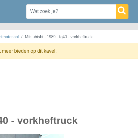
tmateriaal
Mitsubishi - 1989 - fg40 - vorkheftruck
t meer bieden op dit kavel.
40 - vorkheftruck