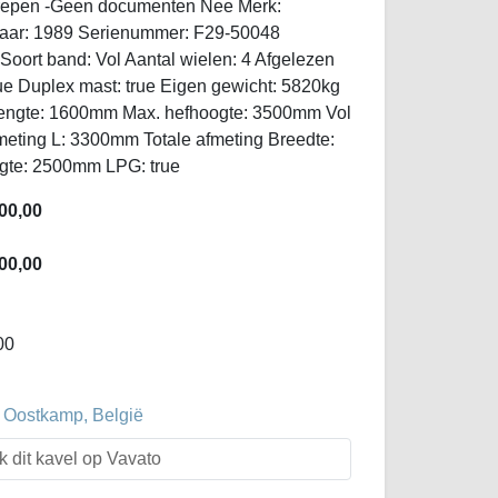
egrepen -Geen documenten Nee Merk:
jaar: 1989 Serienummer: F29-50048
Soort band: Vol Aantal wielen: 4 Afgelezen
rue Duplex mast: true Eigen gewicht: 5820kg
engte: 1600mm Max. hefhoogte: 3500mm Vol
fmeting L: 3300mm Totale afmeting Breedte:
gte: 2500mm LPG: true
00,00
00,00
00
 Oostkamp, België
k dit kavel op Vavato