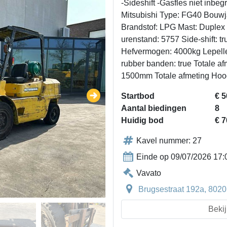
-Sideshift -Gasfles niet inb
Mitsubishi Type: FG40 Bouw
Brandstof: LPG Mast: Duplex 
urenstand: 5757 Side-shift: t
Hefvermogen: 4000kg Lepell
rubber banden: true Totale a
1500mm Totale afmeting Hoo
Startbod
€ 5
Aantal biedingen
8
Huidig bod
€ 7
Kavel nummer: 27
Einde op 09/07/2026 17:
Vavato
Brugsestraat 192a, 8020
Bekij