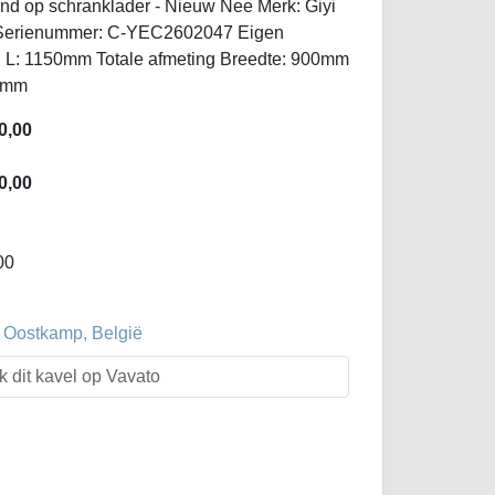
nd op schranklader - Nieuw Nee Merk: Giyi
 Serienummer: C-YEC2602047 Eigen
ng L: 1150mm Totale afmeting Breedte: 900mm
50mm
0,00
0,00
00
 Oostkamp, België
k dit kavel op Vavato