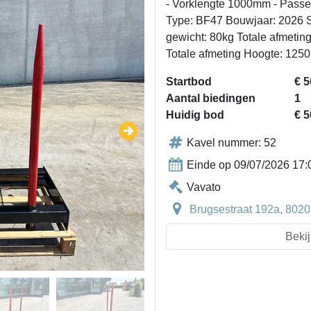
- Vorklengte 1000mm - Passe
Type: BF47 Bouwjaar: 2026
gewicht: 80kg Totale afmeti
Totale afmeting Hoogte: 12
Startbod
€ 5
Aantal biedingen
1
Huidig bod
€ 5
Kavel nummer: 52
Einde op 09/07/2026 17:
Vavato
Brugsestraat 192a, 8020
Bekij