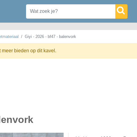
tmateriaal
Giyi - 2026 - bf47 - balenvork
t meer bieden op dit kavel.
alenvork