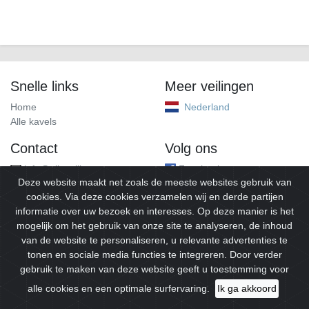
Snelle links
Meer veilingen
Home
Nederland
Alle kavels
Contact
Volg ons
info@alleveilingen.net
Facebook
Deze website maakt net zoals de meeste websites gebruik van
cookies. Via deze cookies verzamelen wij en derde partijen
informatie over uw bezoek en interesses. Op deze manier is het
mogelijk om het gebruik van onze site te analyseren, de inhoud
van de website te personaliseren, u relevante advertenties te
tonen en sociale media functies te integreren. Door verder
gebruik te maken van deze website geeft u toestemming voor
© 2026
Alleveilingen.
Alle rechten voorbehouden.
alle cookies en een optimale surfervaring.
Ik ga akkoord