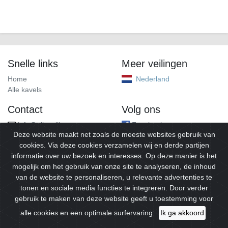
Snelle links
Meer veilingen
Home
Nederland
Alle kavels
Contact
Volg ons
info@alleveilingen.net
Facebook
Deze website maakt net zoals de meeste websites gebruik van
cookies. Via deze cookies verzamelen wij en derde partijen
informatie over uw bezoek en interesses. Op deze manier is het
mogelijk om het gebruik van onze site te analyseren, de inhoud
van de website te personaliseren, u relevante advertenties te
tonen en sociale media functies te integreren. Door verder
gebruik te maken van deze website geeft u toestemming voor
© 2026
Alleveilingen.
Alle rechten voorbehouden.
alle cookies en een optimale surfervaring.
Ik ga akkoord