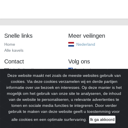
Snelle links
Meer veilingen
Home
Nederland
Alle kavels
Contact
Volg ons
info@alleveilingen.net
Facebook
Deze website maakt net zoals de meeste websites gebruik van
cookies. Via deze cookies verzamelen wij en derde partijen
informatie over uw bezoek en interesses. Op deze manier is het
mogelijk om het gebruik van onze site te analyseren, de inhoud
van de website te personaliseren, u relevante advertenties te
tonen en sociale media functies te integreren. Door verder
gebruik te maken van deze website geeft u toestemming voor
© 2026
Alleveilingen.
Alle rechten voorbehouden.
alle cookies en een optimale surfervaring.
Ik ga akkoord