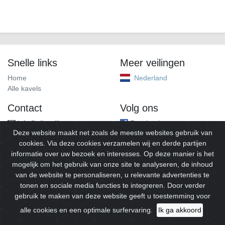
Snelle links
Meer veilingen
Home
Nederland
Alle kavels
Contact
Volg ons
info@alleveilingen.net
Facebook
Deze website maakt net zoals de meeste websites gebruik van
cookies. Via deze cookies verzamelen wij en derde partijen
informatie over uw bezoek en interesses. Op deze manier is het
mogelijk om het gebruik van onze site te analyseren, de inhoud
van de website te personaliseren, u relevante advertenties te
tonen en sociale media functies te integreren. Door verder
gebruik te maken van deze website geeft u toestemming voor
© 2026
Alleveilingen.
Alle rechten voorbehouden.
alle cookies en een optimale surfervaring.
Ik ga akkoord