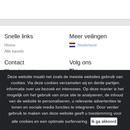
Snelle links
Meer veilingen
Home
Nederland
Alle kavels
Contact
Volg ons
info@alleveilingen.net
Facebook
Deze website maakt net zoals de meeste websites gebruik van
cookies. Via deze cookies verzamelen wij en derde partijen
informatie over uw bezoek en interesses. Op deze manier is het
mogelijk om het gebruik van onze site te analyseren, de inhoud
van de website te personaliseren, u relevante advertenties te
tonen en sociale media functies te integreren. Door verder
gebruik te maken van deze website geeft u toestemming voor
© 2026
Alleveilingen.
Alle rechten voorbehouden.
alle cookies en een optimale surfervaring.
Ik ga akkoord