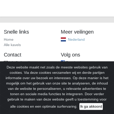
Snelle links
Meer veilingen
Home
Nederland
Alle kavels
Contact
Volg ons
info@alleveilingen.net
Facebook
Deze website maakt net zoals de meeste websites gebruik van
cookies. Via deze cookies verzamelen wij en derde partijen
informatie over uw bezoek en interesses. Op deze manier is het
mogelijk om het gebruik van onze site te analyseren, de inhoud
van de website te personaliseren, u relevante advertenties te
tonen en sociale media functies te integreren. Door verder
gebruik te maken van deze website geeft u toestemming voor
© 2026
Alleveilingen.
Alle rechten voorbehouden.
alle cookies en een optimale surfervaring.
Ik ga akkoord