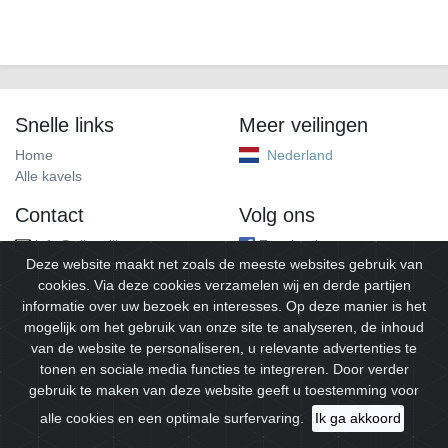
Snelle links
Meer veilingen
Home
Nederland
Alle kavels
Contact
Volg ons
info@alleveilingen.net
Facebook
Deze website maakt net zoals de meeste websites gebruik van
cookies. Via deze cookies verzamelen wij en derde partijen
informatie over uw bezoek en interesses. Op deze manier is het
mogelijk om het gebruik van onze site te analyseren, de inhoud
van de website te personaliseren, u relevante advertenties te
tonen en sociale media functies te integreren. Door verder
gebruik te maken van deze website geeft u toestemming voor
© 2026
Alleveilingen.
Alle rechten voorbehouden.
alle cookies en een optimale surfervaring.
Ik ga akkoord