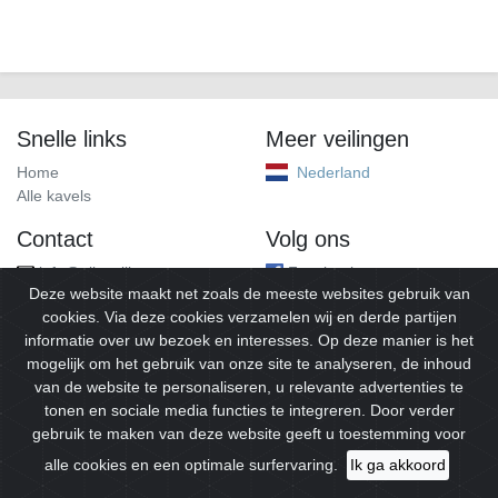
Snelle links
Meer veilingen
Home
Nederland
Alle kavels
Contact
Volg ons
info@alleveilingen.net
Facebook
Deze website maakt net zoals de meeste websites gebruik van
cookies. Via deze cookies verzamelen wij en derde partijen
informatie over uw bezoek en interesses. Op deze manier is het
mogelijk om het gebruik van onze site te analyseren, de inhoud
van de website te personaliseren, u relevante advertenties te
tonen en sociale media functies te integreren. Door verder
gebruik te maken van deze website geeft u toestemming voor
© 2026
Alleveilingen.
Alle rechten voorbehouden.
alle cookies en een optimale surfervaring.
Ik ga akkoord