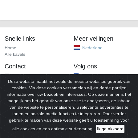
Snelle links
Meer veilingen
Home
Nederland
Alle kavels
Contact
Volg ons
info@alleveilingen.net
Facebook
Deze website maakt net zoals de meeste websites gebruik van
cookies. Via deze cookies verzamelen wij en derde partijen
informatie over uw bezoek en interesses. Op deze manier is het
mogelijk om het gebruik van onze site te analyseren, de inhoud
van de website te personaliseren, u relevante advertenties te
tonen en sociale media functies te integreren. Door verder
gebruik te maken van deze website geeft u toestemming voor
© 2026
Alleveilingen.
Alle rechten voorbehouden.
alle cookies en een optimale surfervaring.
Ik ga akkoord