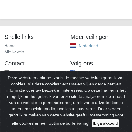
Snelle links
Meer veilingen
Home
Nederland
Alle kavels
Contact
Volg ons
info@alleveilingen.net
Facebook
Deze website maakt net zoals de meeste websites gebruik van
cookies. Via deze cookies verzamelen wij en derde partijen
informatie over uw bezoek en interesses. Op deze manier is het
mogelijk om het gebruik van onze site te analyseren, de inhoud
van de website te personaliseren, u relevante advertenties te
tonen en sociale media functies te integreren. Door verder
gebruik te maken van deze website geeft u toestemming voor
© 2026
Alleveilingen.
Alle rechten voorbehouden.
alle cookies en een optimale surfervaring.
Ik ga akkoord