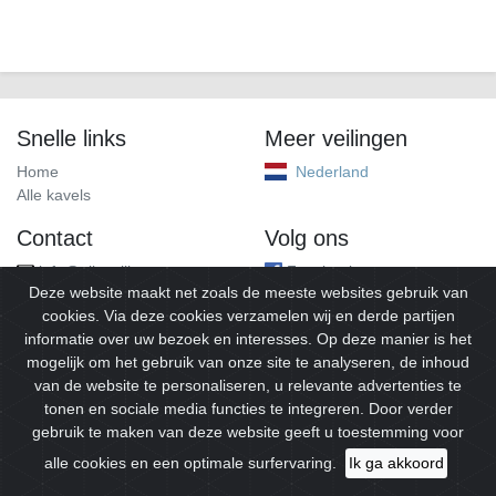
Snelle links
Meer veilingen
Home
Nederland
Alle kavels
Contact
Volg ons
info@alleveilingen.net
Facebook
Deze website maakt net zoals de meeste websites gebruik van
cookies. Via deze cookies verzamelen wij en derde partijen
informatie over uw bezoek en interesses. Op deze manier is het
mogelijk om het gebruik van onze site te analyseren, de inhoud
van de website te personaliseren, u relevante advertenties te
tonen en sociale media functies te integreren. Door verder
gebruik te maken van deze website geeft u toestemming voor
© 2026
Alleveilingen.
Alle rechten voorbehouden.
alle cookies en een optimale surfervaring.
Ik ga akkoord