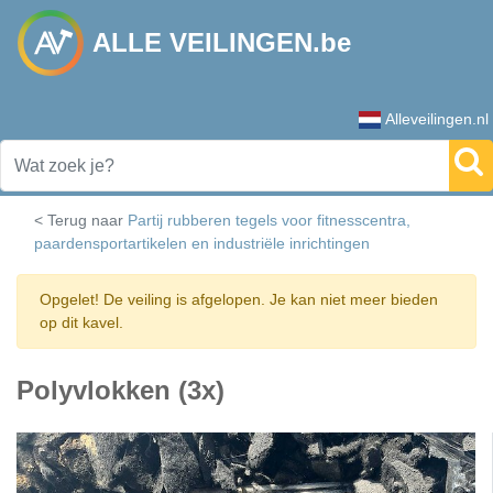
ALLE VEILINGEN.be
Alleveilingen.nl
< Terug naar
Partij rubberen tegels voor fitnesscentra,
paardensportartikelen en industriële inrichtingen
Opgelet! De veiling is afgelopen. Je kan niet meer bieden
op dit kavel.
Polyvlokken (3x)