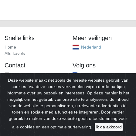
Snelle links
Meer veilingen
Home
Nederland
Alle kavels
Contact
Volg ons
info@alleveilingen.net
Facebook
Deze website maakt net zoals de meeste websites gebruik van
cookies. Via deze cookies verzamelen wij en derde partijen
informatie over uw bezoek en interesses. Op deze manier is het
mogelijk om het gebruik van onze site te analyseren, de inhoud
van de website te personaliseren, u relevante advertenties te
tonen en sociale media functies te integreren. Door verder
gebruik te maken van deze website geeft u toestemming voor
© 2026
Alleveilingen.
Alle rechten voorbehouden.
alle cookies en een optimale surfervaring.
Ik ga akkoord