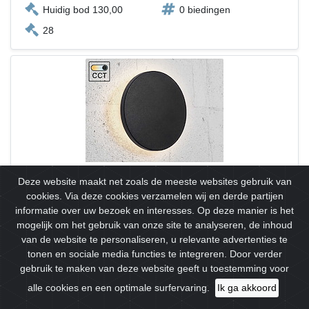
Huidig bod 130,00
0 biedingen
28
8.5w led wandlamp rond design zand zwart warm
Deze website maakt net zoals de meeste websites gebruik van
wit(4x)
cookies. Via deze cookies verzamelen wij en derde partijen
Lichtkleur 3000K warm wit, lichtstroom 790 lumen, SMD LED,
informatie over uw bezoek en interesses. Op deze manier is het
IP54 spatwaterdicht, materiaal aluminium en PC, afm Ø
mogelijk om het gebruik van onze site te analyseren, de inhoud
200mm x 35mm, voltage 220-240V, levensduur 20000 uur,
van de website te personaliseren, u relevante advertenties te
bevestiging inclusief, geschikt voor binnen en buiten, SKU
tonen en sociale media functies te integreren. Door verder
01210 No Merk: LAMPINNO Product type: Binnen en Buiten
gebruik te maken van deze website geeft u toestemming voor
Wattage: 7.5W Lichtbron: LED Kleurtemperatuur: 3000K Kleur:
alle cookies en een optimale surfervaring.
Ik ga akkoord
Zand Zwart Breedte: 20cm Hoogte: 3.5cm Materiaal:
Aluminium en PC...
lees meer