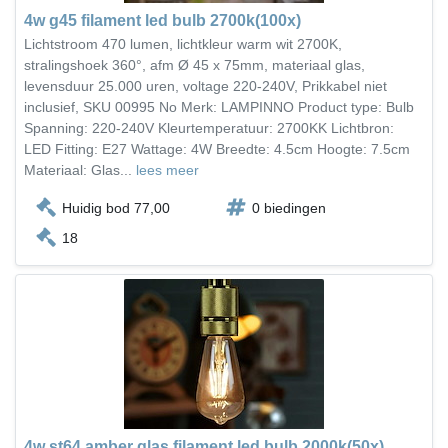
4w g45 filament led bulb 2700k(100x)
Lichtstroom 470 lumen, lichtkleur warm wit 2700K,
stralingshoek 360°, afm Ø 45 x 75mm, materiaal glas,
levensduur 25.000 uren, voltage 220-240V, Prikkabel niet
inclusief, SKU 00995 No Merk: LAMPINNO Product type: Bulb
Spanning: 220-240V Kleurtemperatuur: 2700KK Lichtbron:
LED Fitting: E27 Wattage: 4W Breedte: 4.5cm Hoogte: 7.5cm
Materiaal: Glas...
lees meer
Huidig bod 77,00
0 biedingen
18
4w st64 amber glas filament led bulb 2000k(50x)