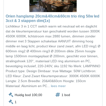
Orien hanglamp 20cm&40cm&60cm trio ring 50w led
3cct & 3 stappen dim(1x)
Lichtkleur 3 in 1 CCT switch warm wit neutraal wit en daglicht
dat de kleurtemperatuur kan geschakeld worden tussen 3000K
4500K 6000K, lichtstroom max 2880 lumen, dimmen zonder
dimmer met 3 Stappen schakelaar AAN/UIT dimming hoog
middle en laag licht, product kleur zand zwart, afm LED ring1 Ø
600mm ring2 Ø 400mm ring3 Ø 200mm dikte 25mm hoogte
lamp 1500mm montageplaat Ø 200mm, geschikt voor binnen,
stralingshoek 120°, materiaal LED ring aluminium en PC,
bevestiging inclusief, 220-240V, sku 1192 No Merk: LAMPINNO
Product type: Design Dimbaar: true Wattage: 50W Lichtbron:
LED Kleur: Zand Zwart Kleurtemperatuur: 3000K 4500K 6000K
Lengte: 2.5cm Breedte: 20&40&60cm Hoogte: 150cm
Materiaal: Aluminium en PC...
lees meer
Huidig bod 100,00
1 bod
1