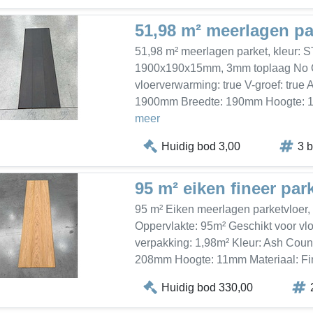
51,98 m² meerlagen pa
51,98 m² meerlagen parket, kleur: S
1900x190x15mm, 3mm toplaag No Op
vloerverwarming: true V-groef: true 
1900mm Breedte: 190mm Hoogte: 15
meer
Huidig bod 3,00
3 
95 m² eiken fineer par
95 m² Eiken meerlagen parketvloer,
Oppervlakte: 95m² Geschikt voor vlo
verpakking: 1,98m² Kleur: Ash Cou
208mm Hoogte: 11mm Materiaal: Fin
Huidig bod 330,00