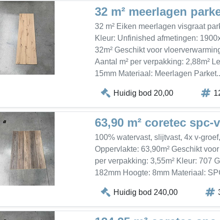
32 m² meerlagen parke
32 m² Eiken meerlagen visgraat park
Kleur: Unfinished afmetingen: 190
32m² Geschikt voor vloerverwarming:
Aantal m² per verpakking: 2,88m² 
15mm Materiaal: Meerlagen Parket.
Huidig bod 20,00
1
63,90 m² coretec spc-v
100% watervast, slijtvast, 4x v-groe
Oppervlakte: 63,90m² Geschikt voor 
per verpakking: 3,55m² Kleur: 707 
182mm Hoogte: 8mm Materiaal: SP
Huidig bod 240,00