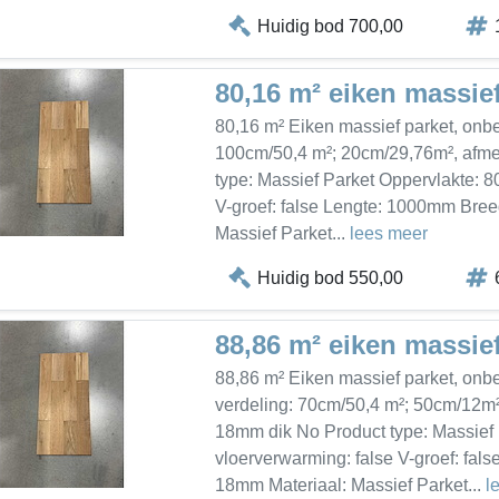
Huidig bod 700,00
80,16 m² eiken massief
80,16 m² Eiken massief parket, onbe
100cm/50,4 m²; 20cm/29,76m², afme
type: Massief Parket Oppervlakte: 8
V-groef: false Lengte: 1000mm Bre
Massief Parket...
lees meer
Huidig bod 550,00
88,86 m² eiken massie
88,86 m² Eiken massief parket, onbe
verdeling: 70cm/50,4 m²; 50cm/12m
18mm dik No Product type: Massief 
vloerverwarming: false V-groef: fa
18mm Materiaal: Massief Parket...
l