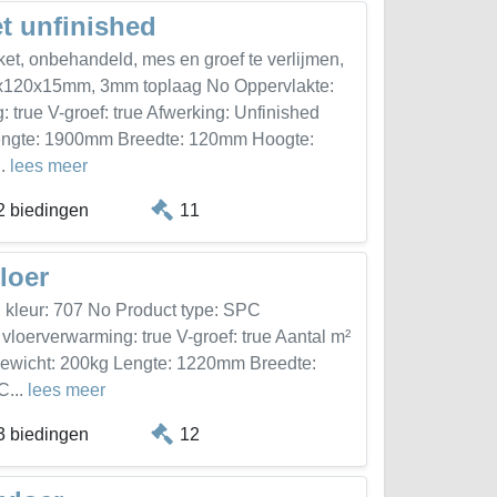
t unfinished
et, onbehandeld, mes en groef te verlijmen,
0x120x15mm, 3mm toplaag No Oppervlakte:
 true V-groef: true Afwerking: Unfinished
Lengte: 1900mm Breedte: 120mm Hoogte:
..
lees meer
2 biedingen
11
loer
f, kleur: 707 No Product type: SPC
vloerverwarming: true V-groef: true Aantal m²
Gewicht: 200kg Lengte: 1220mm Breedte:
C...
lees meer
3 biedingen
12