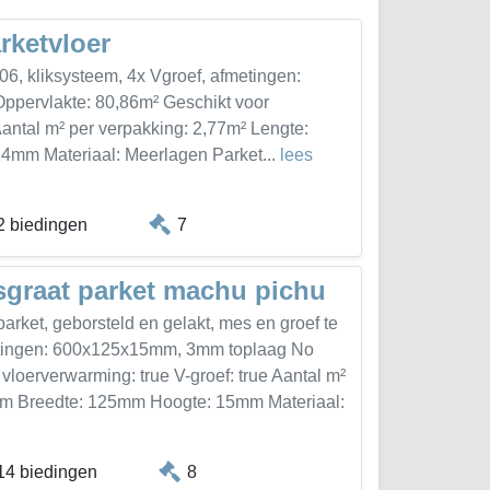
rketvloer
06, kliksysteem, 4x Vgroef, afmetingen:
ervlakte: 80,86m² Geschikt voor
Aantal m² per verpakking: 2,77m² Lengte:
mm Materiaal: Meerlagen Parket...
lees
2 biedingen
7
sgraat parket machu pichu
arket, geborsteld en gelakt, mes en groef te
metingen: 600x125x15mm, 3mm toplaag No
vloerverwarming: true V-groef: true Aantal m²
mm Breedte: 125mm Hoogte: 15mm Materiaal:
14 biedingen
8