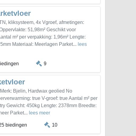
rketvloer
TN, kliksysteem, 4x Vgroef, afmetingen:
pervlakte: 51,98m² Geschikt voor
Aantal m² per verpakking: 1,96m² Lengte:
mm Materiaal: Meerlagen Parket...
lees
biedingen
9
ketvloer
 Merk: Bjelin, Hardwax geolied No
erverwarming: true V-groef: true Aantal m² per
ntry Gewicht: 450kg Lengte: 2378mm Breedte:
eer Parket...
lees meer
25 biedingen
10