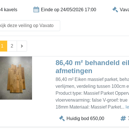
4 kavels
Einde op 24/05/2026 17:00
Vav
ijk deze veiling op Vavato
1
2
86,40 m² behandeld ei
afmetingen
86,40 m² Eiken massief parket, beha
verlijmen, verdeling tussen 100cm 
Product type: Massief Parket Opperv
vloerverwarming: false V-groef: tr
18mm Materiaal: Massief Parket...
l
Huidig bod 650,00